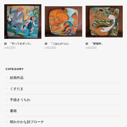
絵 「行ってきダンス」
絵 「ごはんのつぶ」
絵 「餅福神」
¥40,000
¥40,000
¥40,000
CATEGORY
絵画作品
くすだま
手描きうちわ
書籍
晴れやかな顔ブローチ