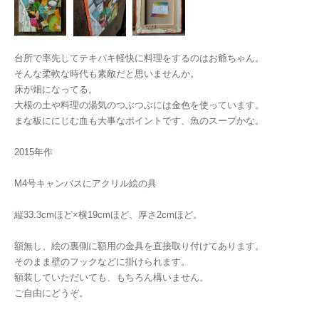
台所で率先してテキパキ軽快に料理をするのはお爺ちゃん。
そんな柔軟な時代も素敵だと思いませんか。
床が畑になってる。
大根の土や料理の湯気のつぶつぶには金色を使っています。
まな板ににじむ血も大事なポイントです、魚のスープかな。
2015年作
M4号キャンバスにアクリル絵の具
縦33.3cmほど×横19cmほど、厚さ2cmほど。
額無し、絵の裏側に額用の金具を直接取り付けてあります。
そのまま壁のフックなどに掛けられます。
額装していただいても、もちろん構いません。
ご自由にどうぞ。