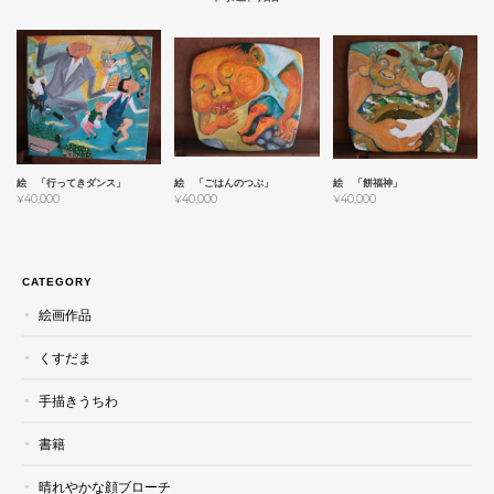
絵 「行ってきダンス」
絵 「ごはんのつぶ」
絵 「餅福神」
¥40,000
¥40,000
¥40,000
CATEGORY
絵画作品
くすだま
手描きうちわ
書籍
晴れやかな顔ブローチ