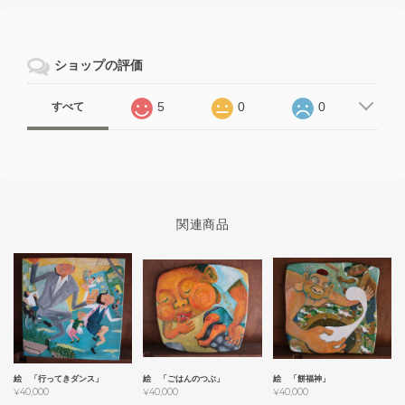
ショップの評価
5
0
0
すべて
関連商品
絵 「行ってきダンス」
絵 「ごはんのつぶ」
絵 「餅福神」
¥40,000
¥40,000
¥40,000