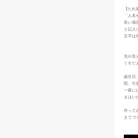
【たれ
「人名
良い場
と記入
文字は
先が見
くすだ
誕生日
院、引
一家に
まはい
作って
まてづ