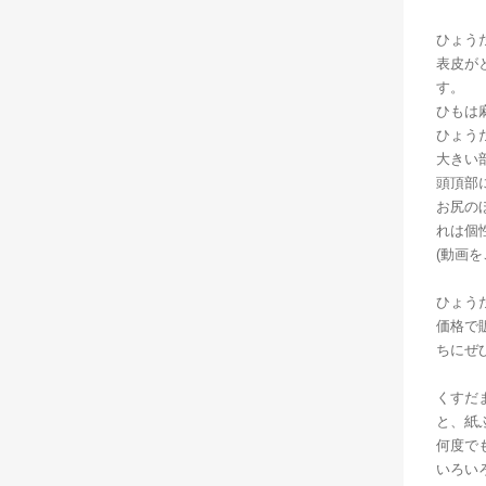
ひょう
表皮が
す。
ひもは
ひょう
大きい
頭頂部
お尻の
れは個
(動画を
ひょう
価格で
ちにぜ
くすだ
と、紙
何度で
いろい