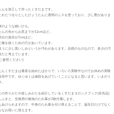
たんを加工して作ったくすだまです。
とれたつるりとしたひょうたんに透明のニスを塗っており、少し艶がありま
麻のような細いひも。
たんの先からお尻までが11cmほど。
部分の直径が7cmほど。
に種を抜くための穴があいています。
ほうに少し黒いしみというか汚れがあります。自然のものなので、多少の汚
性だと考えています。
ご参照ください)
たんくすだまは量産を始めたばかりで、いろいろ実験中なのでお休めの実験
販売中です。ゆくゆくは値段をあげていくことになると思います。いまのう
ひ。
まの作りかたや楽しみかたを紹介しているくすだまヨロシクブック(非売品)
ふぶきと、交換用の無地のたれ幕が2枚付属します。
もあけられますので、中身のたれ幕を付け替えることで、誕生日だけでなく
ろなお祝いに使えます。