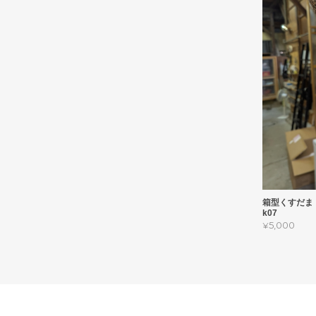
箱型くすだま
k07
¥5,000