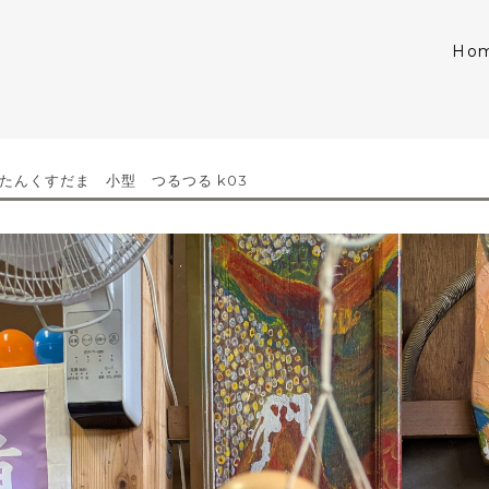
Ho
たんくすだま 小型 つるつる k03