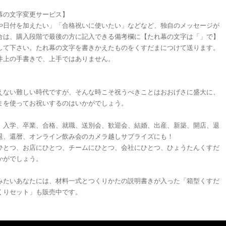
幕の文字変更サービス】
や日付を加えたい」「合格祝いに使いたい」などなど、独自のメッセージが
合は、購入段階で最後の方に記入できる備考欄に【たれ幕の文字は「」で】
して下さい。たれ幕の文字を書きかえたものをくすだまにつけて送ります。
井上の手書きで、上手ではありません。
えない難しい時代ですが、そんな時こそ祝うべきことはおおげさに盛大に、
まを使ってお祝いするのはいかがでしょう。
、入学、卒業、合格、就職、送別会、歓迎会、結婚、出産、新築、開店、退
退、還暦、オンライン飲み会のカメラ越しサプライズにも！
ひとつ、お店にひとつ、チームにひとつ、会社にひとつ、ひょうたんくすだ
かがでしょう。
みたいあなたには、材料一式とつくりかたの説明書きが入った「箱型くすだ
くりセット」も販売中です。